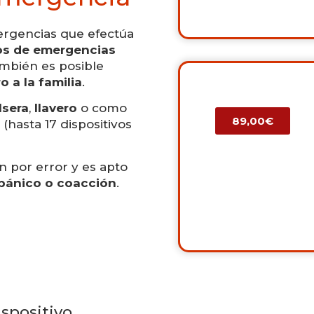
mergencias que efectúa
ios de emergencias
ambién es posible
o a la familia
.
lsera
,
llavero
o como
89,00€
 (hasta 17 dispositivos
n por error y es apto
pánico o coacción
.
spositivo