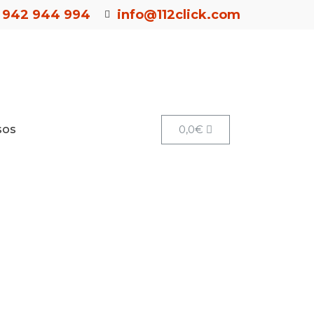
942 944 994
info@112click.com
sos
0,0
€