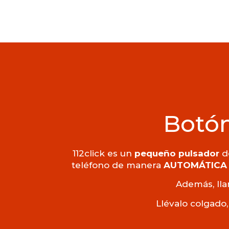
Botón
112click es un
pequeño pulsador
de
teléfono de manera
AUTOMÁTICA
Además, lla
Llévalo colgado,