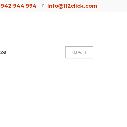
942 944 994
info@112click.com
sos
0,0
€