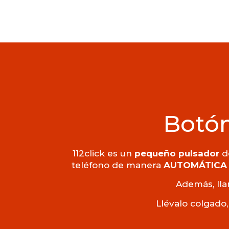
Botón
112click es un
pequeño pulsador
de
teléfono de manera
AUTOMÁTICA
Además, lla
Llévalo colgado,