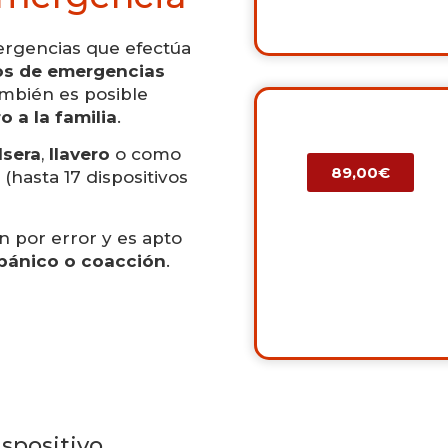
mergencias que efectúa
ios de emergencias
ambién es posible
o a la familia
.
lsera
,
llavero
o como
89,00€
 (hasta 17 dispositivos
n por error y es apto
pánico o coacción
.
spositivo