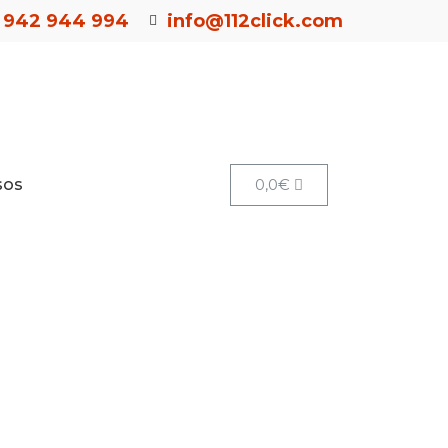
942 944 994
info@112click.com
sos
0,0
€