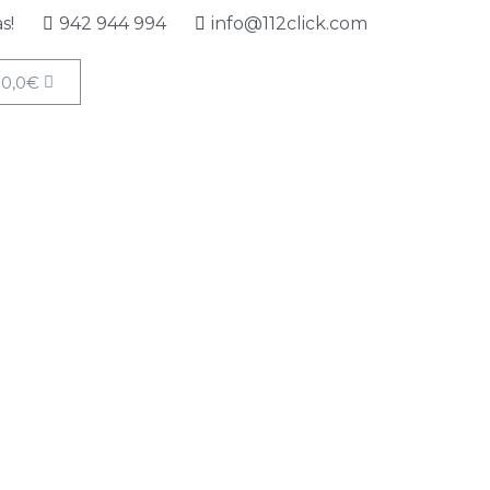
s!
942 944 994
info@112click.com
0,0
€