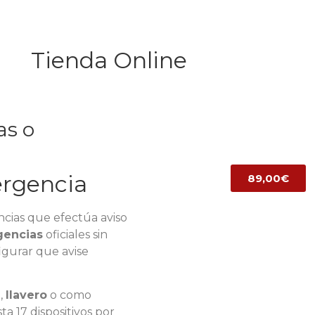
Tienda Online
as o
ergencia
89,00€
ncias que efectúa aviso
gencias
oficiales sin
igurar que avise
a
,
llavero
o como
ta 17 dispositivos por