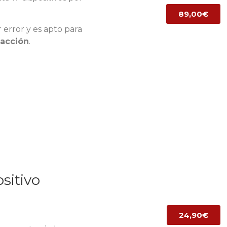
89,00€
 error y es apto para
oacción
.
sitivo
24,90€