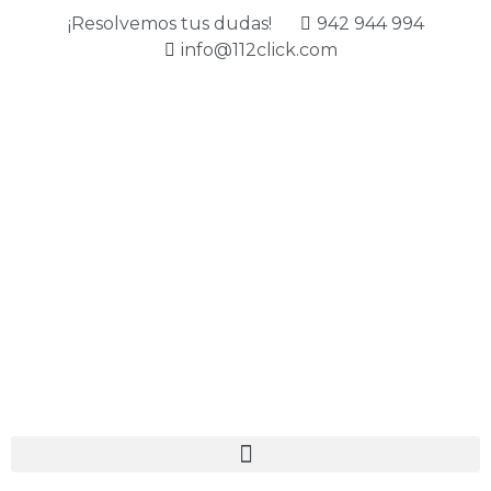
¡Resolvemos tus dudas!
942 944 994
info@112click.com