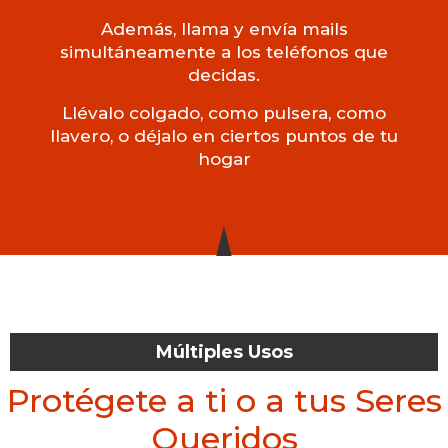
Además, llama y envía mails
simultáneamente a los teléfonos que
decidas.
Llévalo colgado, como pulsera, como
llavero, o déjalo en ciertos puntos de tu
hogar
Múltiples Usos
Protégete a ti o a tus Seres
Queridos