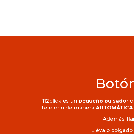
Botón
112click es un
pequeño pulsador
de
teléfono de manera
AUTOMÁTICA
Además, lla
Llévalo colgado,