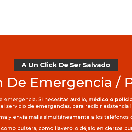
A Un Click De Ser Salvado
 De Emergencia / 
 emergencia. Si necesitas auxilio,
médico o policia
al servicio de emergencias, para recibir asistencia
ma y envía mails simultáneamente a los teléfonos 
 como pulsera, como llavero, o déjalo en ciertos p