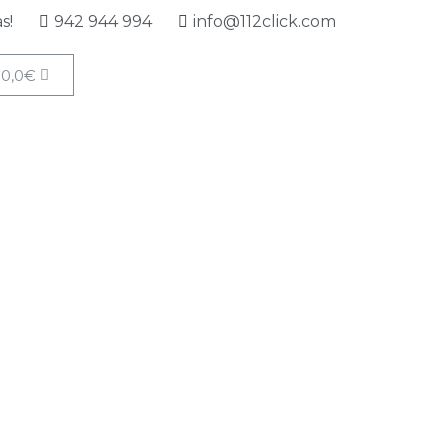
s!
942 944 994
info@112click.com
0,0
€