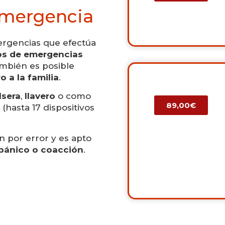
Emergencia
mergencias que efectúa
ios de emergencias
ambién es posible
o a la familia
.
lsera
,
llavero
o como
89,00€
 (hasta 17 dispositivos
n por error y es apto
pánico o coacción
.