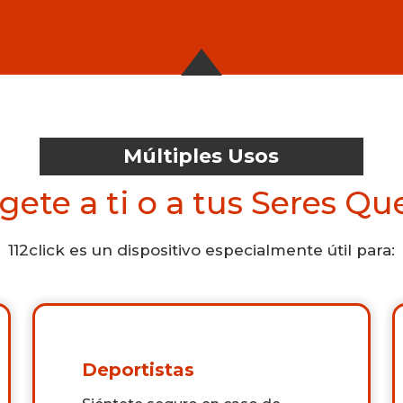
Múltiples Usos
gete a ti o a tus Seres Qu
112click es un dispositivo especialmente útil para:
Deportistas