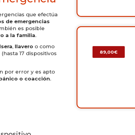
mergencias que efectúa
ios de emergencias
ambién es posible
o a la familia
.
lsera
,
llavero
o como
89,00€
 (hasta 17 dispositivos
n por error y es apto
pánico o coacción
.
spositivo