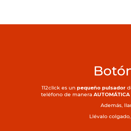
Botón
112click es un
pequeño pulsador
de
teléfono de manera
AUTOMÁTICA
Además, lla
Llévalo colgado,