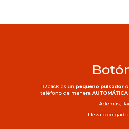
Botón
112click es un
pequeño pulsador
de
teléfono de manera
AUTOMÁTICA
Además, lla
Llévalo colgado,