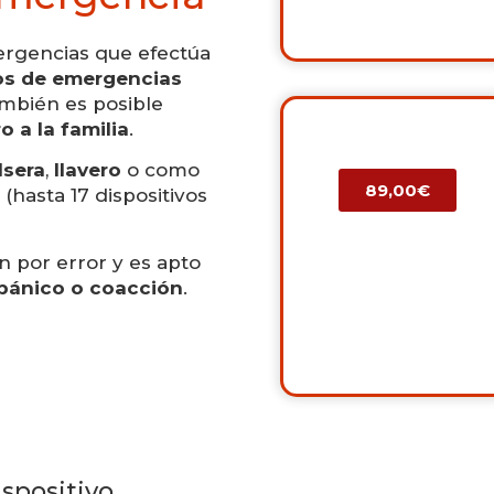
mergencias que efectúa
ios de emergencias
ambién es posible
o a la familia
.
lsera
,
llavero
o como
89,00€
 (hasta 17 dispositivos
n por error y es apto
pánico o coacción
.
spositivo