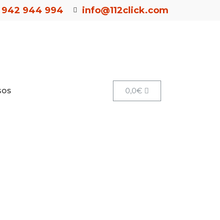
942 944 994
info@112click.com
sos
0,0
€