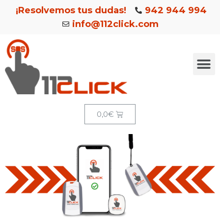
¡Resolvemos tus dudas!
942 944 994
info@112click.com
0,0
€