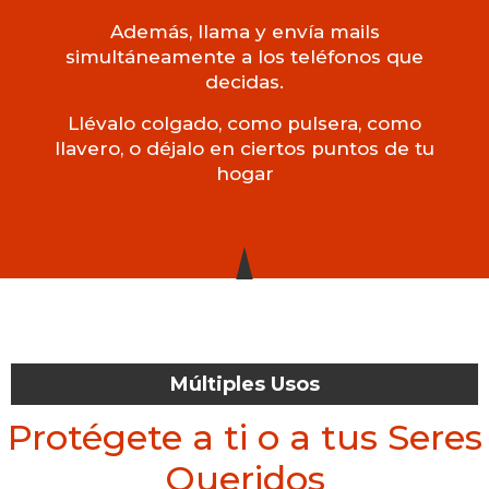
Además, llama y envía mails
simultáneamente a los teléfonos que
decidas.
Llévalo colgado, como pulsera, como
llavero, o déjalo en ciertos puntos de tu
hogar
Múltiples Usos
Protégete a ti o a tus Seres
Queridos