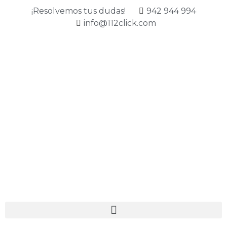
¡Resolvemos tus dudas!
942 944 994
info@112click.com