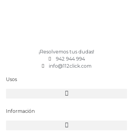
¡Resolvemos tus dudas!
942 944 994
info@112click.com
Usos
Información