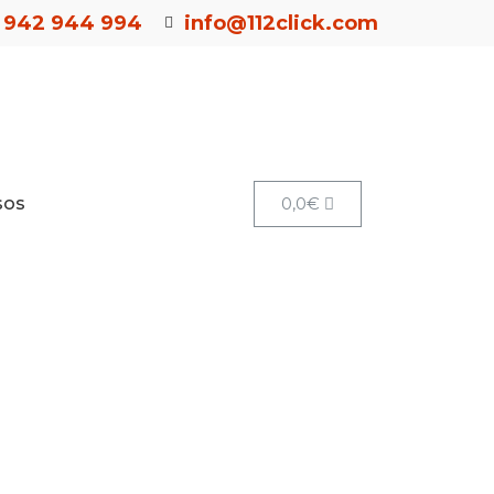
942 944 994
info@112click.com
sos
0,0
€