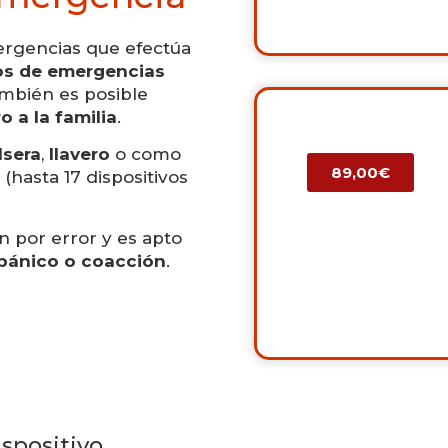
mergencias que efectúa
ios de emergencias
ambién es posible
o a la familia
.
lsera
,
llavero
o como
89,00€
 (hasta 17 dispositivos
n por error y es apto
pánico o coacción
.
spositivo