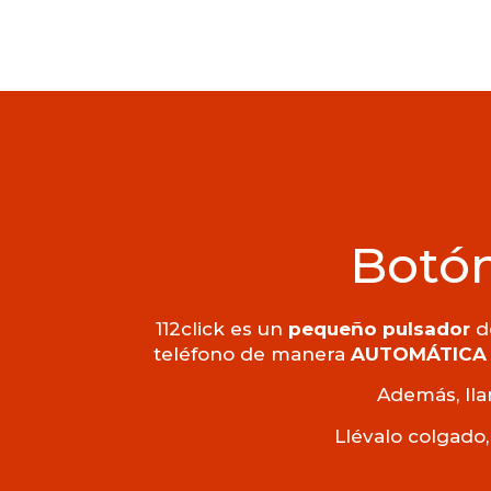
Botón
112click es un
pequeño pulsador
de
teléfono de manera
AUTOMÁTICA
Además, lla
Llévalo colgado,